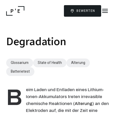
menu
P ' E
BEWERTEN
Degradation
Glossarium
State of Health
Alterung
Batterietest
B
eim Laden und Entladen eines Lithium-
Ionen-Akkumulators treten irrevasible
chemische Reaktionen (
Alterung
) an den
Elektroden auf, die mit der Zeit eine