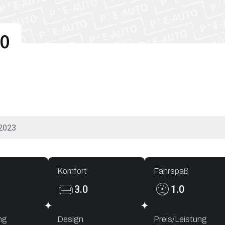
0
2023
Komfort
Fahrspaß
3.0
1.0
ng
Design
Preis/Leistung