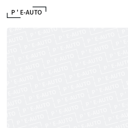
P ' E
-AUTO