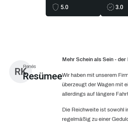
5.0
3.0
Mehr Schein als Sein - d
Renés
RK
Resümee
Wir haben mit unserem Fir
überzeugt der Wagen mit ei
allerdings auf längere Fah
Die Reichweite ist sowohl
regelmäßig zu einer Geduld