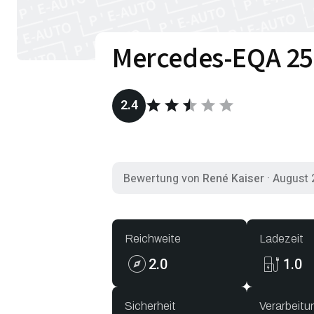
Mercedes-EQA 25
star
star
star
star
star
2.4
Bewertung von
René Kaiser
·
August 
Reichweite
Ladezeit
2.0
1.0
Sicherheit
Verarbeitu