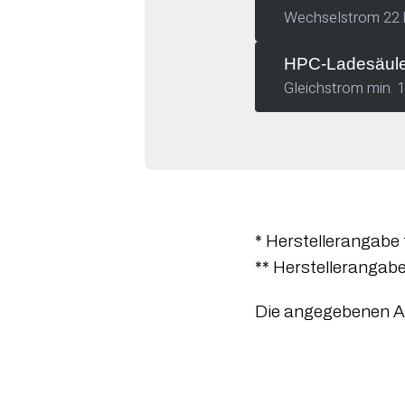
Wechselstrom 22
HPC-Ladesäul
Gleichstrom min. 
* Herstellerangabe
** Herstellerangab
Die angegebenen AC