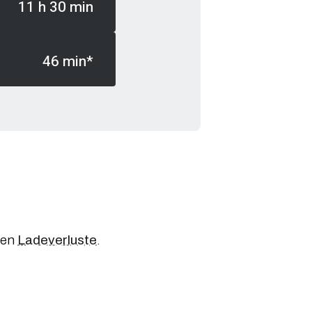
11 h 30 min
46 min*
hen
Ladeverluste
.