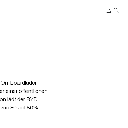
person
search
W-On-Boardlader
r einer öffentlichen
on lädt der BYD
g von 30 auf 80%