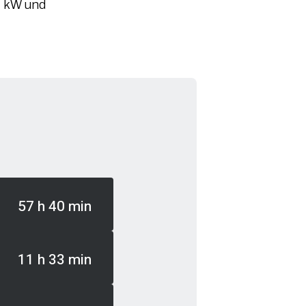
1 kW und
57 h 40 min
11 h 33 min