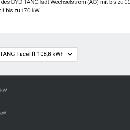
l des BYD TANG lädt Wechselstrom (AC) mit bis zu 1
t bis zu 170 kW.
 kW
 kW