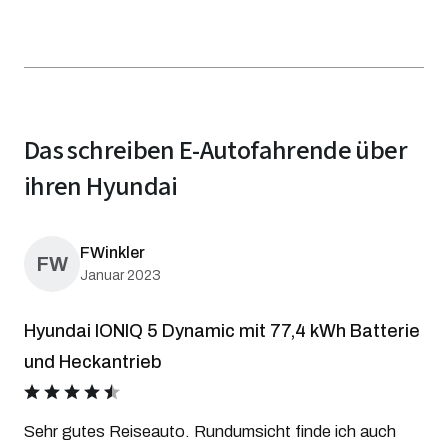
Das schreiben E-Autofahrende über
ihren Hyundai
FWinkler
FW
Januar 2023
Hyundai IONIQ 5 Dynamic mit 77,4 kWh Batterie
und Heckantrieb
star
star
star
star
star
Sehr gutes Reiseauto. Rundumsicht finde ich auch