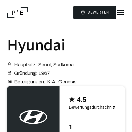
menu
P ' E
BEWERTEN
Hyundai
Hauptsitz: Seoul, Südkorea
Gründung: 1967
Beteiligungen:
KIA
,
Genesis
4.5
Bewertungsdurchschnitt
1