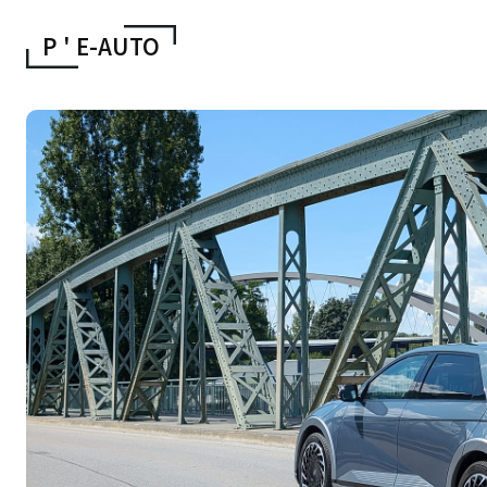
P ' E
-AUTO