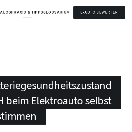
TALOG
PRAXIS & TIPPS
GLOSSARIUM
E-AUTO
BEWERTEN
teriegesundheitszustand
 beim Elektroauto selbst
stimmen