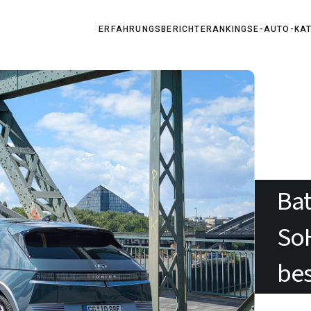
ERFAHRUNGSBERICHTE
RANKINGS
E-AUTO-KA
Bat
SoH
be