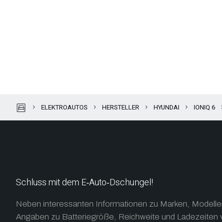
garage
ELEKTROAUTOS
HERSTELLER
HYUNDAI
IONIQ 6
Schluss mit dem E‑Auto‑Dschungel!
Neben interessanten Informationen zu Marken, Modellen 
Angaben zu Batteriegröße, Reichweite und Ladezeiten v