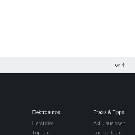
TOP
Elektroautos
Praxis & Tipps
Hersteller
Akku auslesen
Topliste
Ladeverluste