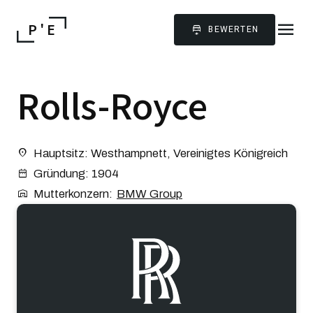
menu
P ' E
BEWERTEN
Rolls-Royce
Hauptsitz: Westhampnett, Vereinigtes Königreich
Gründung: 1904
Mutterkonzern:
BMW Group