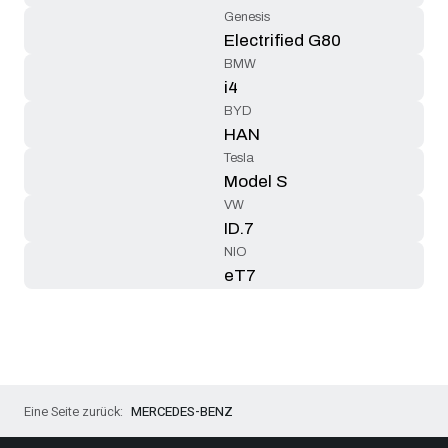
Genesis
Electrified G80
BMW
i4
BYD
HAN
Tesla
Model S
VW
ID.7
NIO
eT7
MERCEDES-BENZ