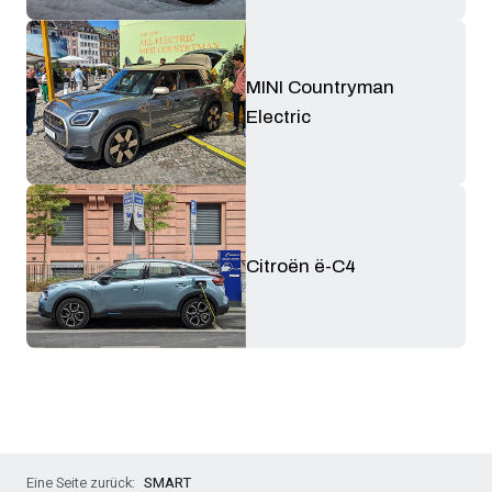
MINI Countryman
Electric
Citroën ë-C4
SMART