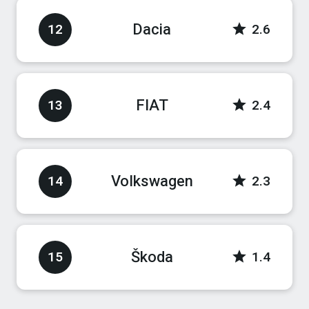
Dacia
12
2.6
FIAT
13
2.4
Volkswagen
14
2.3
Škoda
15
1.4