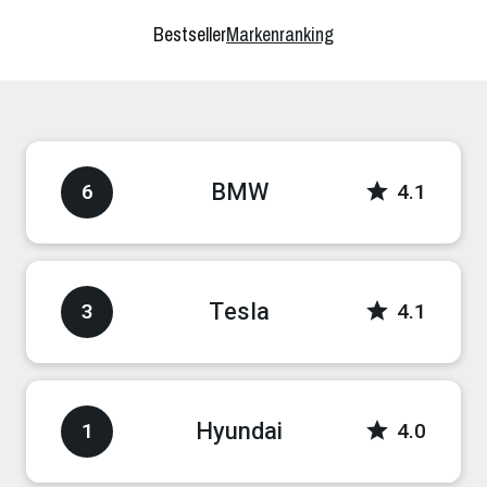
Bestseller
Markenranking
BMW
6
4.1
Tesla
3
4.1
Hyundai
1
4.0