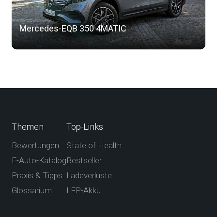
Mercedes-EQB 350 4MATIC
Themen
Top-Links
Bewertungen
State of Health
E-Auto-Katalog
Bestseller
Praxis & Tipps
Ladeverluste
Glossarium
LFP-Akku