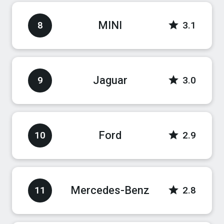
MINI
8
3.1
Jaguar
9
3.0
Ford
10
2.9
Mercedes-Benz
11
2.8